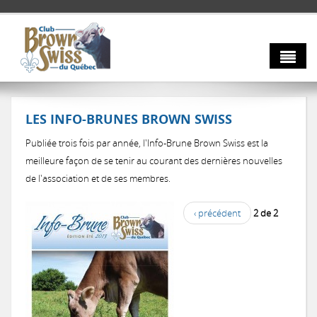
Aller au contenu principal
À propos
LES INFO-BRUNES BROWN SWISS
Taureaux
Votre conseil d'administration
Publiée trois fois par année, l'Info-Brune Brown Swiss est la
Nos membres
Info-Brune
meilleure façon de se tenir au courant des dernières nouvelles
de l'association et de ses membres.
Nouvelles
AGA 2026
‹ précédent
2 de 2
Nous joindre