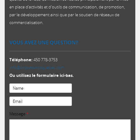
en place d’activités et d'outils de communication, de promotion,
par le développement ainsi que par le soutien de réseaux de
commercialisation.​
VOUS AVEZ UNE QUESTION?
Téléphone:
450 778-3753
info@brownswissquebec.com
Ou utilisez le formulaire ici-bas.
Email
*
Message
*